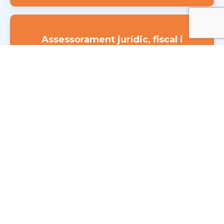
Assessorament jurídic, fiscal i
comptable
Anàlisi legal, fiscal i comptable de l’operació, amb
despatxos col·laboradors, per a un compliment
normatiu i seguretat jurídica totals.
Sol·licitar més
informació
Envia’ns les teves dades avui i el nostre
equip et contactarà aviat per veure les