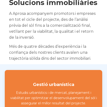
Solucions immobiliàries
A Aprosa acompanyem promotors i empreses
en tot el cicle del projecte, des de l’anàlisi
prèvia del sòl fins a la comercialització final,
vetllant per la viabilitat, la qualitat i el retorn
de la inversió.
Més de quatre dècades d’experiència i la
confiança dels nostres clients avalen una
trajectòria sòlida dins del sector immobiliari.
Gestió urbanística
Estudis urbanístics i de mercat, planejament i
viabilitat per optimitzar el desenvolupament del sòl i
assegurar el millor resultat del projecte.